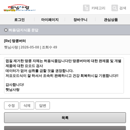
카테고리
검색
로그인
마이페이지
장바구니
관심상품
허용/금지식품 문답
[Re] 땅콩버터
햇님사랑
| 2026-05-08 | 조회수 49
껍질 제거한 땅콩 자체는 허용식품입니다만 땅콩버터에 대한 완제품 및 개별
제품에 대한 요오드 검사
데이터가 없어 섭취를 금할 것을 권장합니다.
저요오드식이 잘 하셔서 조속히 완쾌하시고 건강 회복하시길 기원합니다!!
감사합니다!
햇님사랑
수정
삭제
답변
목록