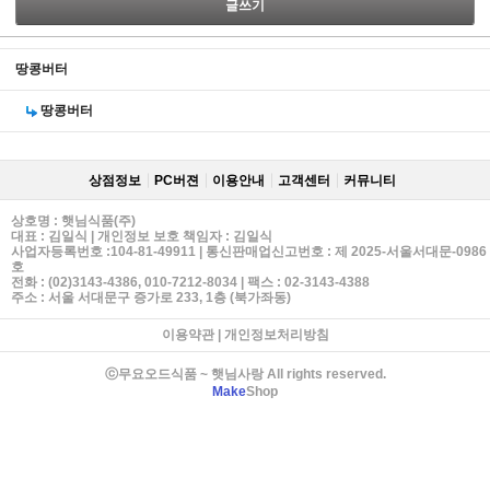
글쓰기
땅콩버터
땅콩버터
상점정보
PC버젼
이용안내
고객센터
커뮤니티
상호명 : 햇님식품(주)
대표 : 김일식 | 개인정보 보호 책임자 : 김일식
사업자등록번호 :104-81-49911 | 통신판매업신고번호 : 제 2025-서울서대문-0986
호
전화 : (02)3143-4386, 010-7212-8034 | 팩스 : 02-3143-4388
주소 : 서울 서대문구 증가로 233, 1층 (북가좌동)
이용약관
|
개인정보처리방침
ⓒ무요오드식품 ~ 햇님사랑 All rights reserved.
Make
Shop