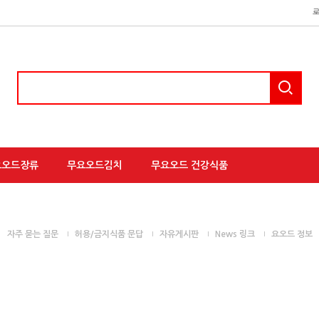
요오드장류
무요오드김치
무요오드 건강식품
자주 묻는 질문
허용/금지식품 문답
자유게시판
News 링크
요오드 정보