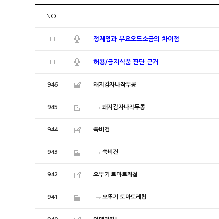
NO.
정제염과 무요오드소금의 차이점
허용/금지식품 판단 근거
946
돼지감자나작두콩
945
돼지감자나작두콩
944
쑥비건
943
쑥비건
942
오뚜기 토마토케첩
941
오뚜기 토마토케첩